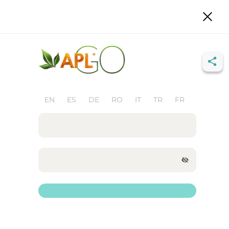
EN
ES
DE
RO
IT
TR
FR