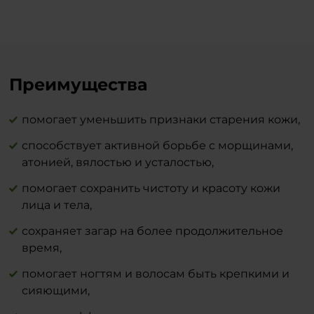
Пищевая ценность на 100 г:
листья артишока, корень одуванчика,
Энергетическая ценность 368 kcal / 1540
семена расторопши, корень куркумы,
kJ;
листья зеленого чая, плоды лимонника,
Жиры 0 г
листья бакопа монье, корень витании,
Жирная ненасыщенная кислота 0 г
корень элеутерококка, клубника, гранат,
Преимущества
Углеводы 92 г
виноград, лимон, рябина красная,
Сахар 78 г
авокадо, яблоко.
помогает уменьшить признаки старения кожи,
(В нем сахарозы) 40 г
Белки 0 г
Соль 0 г
способствует активной борьбе с морщинами,
атонией, вялостью и усталостью,
помогает сохранить чистоту и красоту кожи
лица и тела,
сохраняет загар на более продолжительное
время,
помогает ногтям и волосам быть крепкими и
сияющими,